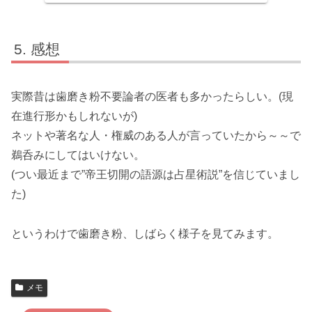
炎、脳出血、クローン病、潰瘍性大腸炎などの原因に。虫歯は予
防第一。
感想
実際昔は歯磨き粉不要論者の医者も多かったらしい。(現
在進行形かもしれないが)
ネットや著名な人・権威のある人が言っていたから～～で
鵜呑みにしてはいけない。
(つい最近まで”帝王切開の語源は占星術説”を信じていまし
た)
というわけで歯磨き粉、しばらく様子を見てみます。
メモ