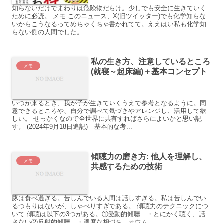
知らないだけでまわりは危険物だらけ。少しでも安全に生きていく
ために必読。 メモ このニュース、X(旧ツイッター)でも化学知らな
いからこうなるってめちゃくちゃ書かれてて。ええはい私も化学知
らない側の人間でした。 ...
私の生き方、注意しているところ
メモ
(就寝～起床編)＋基本コンセプト
いつか来るとき、我が子が生きていくうえで参考となるように。同
意できるところや、自分で調べて気づきやアレンジし、活用して欲
しい。 せっかくなので全世界に共有すればさらによいかと思い記
す。 (2024年9月18日追記) 基本的な考...
傾聴力の磨き方: 他人を理解し、
メモ
共感するための技術
豚は食べ過ぎる。苦しんでいる人間は話しすぎる。私は苦しんでい
るつもりはないが、しゃべりすぎである。 傾聴力のテクニックにつ
いて 傾聴は以下の3つがある。①受動的傾聴 ・とにかく聴く、話
さない②反射的傾聴 ・適度な相づち、オウム...