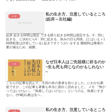
私の生き方、注意しているところ
メモ
(起床～出社編)
起床 起きる時間は固定 できる限り起きる時間は固定する。6：30に
起きる、と決めたら6：30に起きる。休みの日も同様。(とはいえ＋1
時間程度は許容している) 起きてすぐうがいをする 睡眠時は唾液の
量が減るため、細菌...
なぜ日本人はご先祖様に祈るのか
メモ
~生も死も同じなのかもしれない
~
こちらの記事を読んで、今回の本の著者を知りました。にわか仏教
徒ですが、この記事も著書も本当に面白く読めました。 メモ 『怖が
ってはいけない』『執着してはいけない』というのも、執着にすぎ
ない。(中略)仏教は生へ...
私の生き方、注意しているところ
メモ