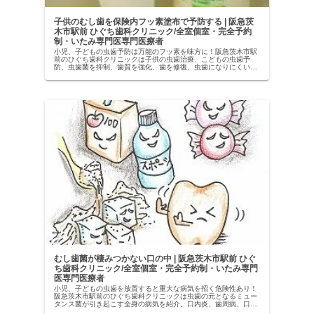
子供のむし歯を保険内フッ素塗布で予防する | 阪急茨
木市駅前 ひぐち歯科クリニック/全室個室・完全予約
制・いたみ専門医専門医療者
小児、子どもの虫歯予防は万能のフッ素を味方に！阪急茨木市駅
前のひぐち歯科クリニックは子供の虫歯治療、こどもの虫歯予
防、虫歯菌を抑制、歯質を強化、歯を修復、虫歯になりにくい歯
を作るフッ素、フルオロアパタイトの保険内塗布、フッ素洗口を
推奨。乳歯が生えるたびのフッ素塗布で子供の歯に最強の虫歯予
防を。
むし歯菌が棲みつかない口の中 | 阪急茨木市駅前 ひぐ
ち歯科クリニック/全室個室・完全予約制・いたみ専門
医専門医療者
小児、子どもの虫歯を放置すると重大な病気を招く危険性あり！
阪急茨木市駅前のひぐち歯科クリニックは虫歯の元となるミュー
タンス菌が引き起こす全身の病気を紹介。口内炎、歯周病、口の
中の傷に虫歯菌が侵入、血液に入って全身を流れ、感染性心内膜