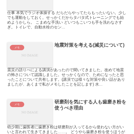
仕事 本気でラジオ体操する だらだらやってたらもったいない。少し
でも運動をしておく。せっかくだからタバタ式トレーニングでも始
めようかしら。 こまめな手洗い どいつもこいつも手を洗わなさす
ぎ。トイレで、自動水栓のセン...
地震対策を考える(減災について)
メモ
震災の語りべによる講演があったので聞いてきました。改めて地震
の怖さについて認識しました。せっかくなので、ためになったと思
ったことについて共有します。(講演では様々な対策や良い話があり
ましたが、あくまで私がメモしたことを記します) 水...
研磨剤を気にする人も歯磨き粉を
メモ
使うべき理由
幼少期に歯医者に歯磨き粉は研磨剤が入ってるから使わない方がい
いと言われて生きてきました……。 どうやら歯磨き粉を使うほうが