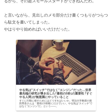
るから、その超スモールスタートができねんだわ。
と言いながら、見出しのメモ部分だけ書くつもりがつらつ
ら駄文を書いてしまった。
やはりやり始めればいいだけだった。
やる気は"スイッチ"ではなく"エンジン"だった…世界
最先端の研究が導き出した｢最初の5秒｣の重要性 ｢すぐ
やる人間｣が無意識にやっていること
すぐに行動に移すためにはどうすればいいか。明治大学教授の堀
田秀吾さんは「最初の5秒動くだけでいい。やる気は“スイッチ”で
はなく“エンジン”だ」という――。