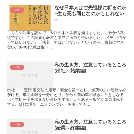
なぜ日本人はご先祖様に祈るのか
メモ
~生も死も同じなのかもしれない
~
こちらの記事を読んで、今回の本の著者を知りました。にわか仏教
徒ですが、この記事も著書も本当に面白く読めました。 メモ 『怖が
ってはいけない』『執着してはいけない』というのも、執着にすぎ
ない。(中略)仏教は生へ...
私の生き方、注意しているところ
メモ
(出社～始業編)
出社 エコ運転 道交法の遵守・安全を第一とし、燃費のよい運転を心
がける。車間距離を十分にとり、信号や前の車の動きに注意しなる
べくブレーキを踏まない運転をする。よくある一般的なエコ運転を
する。MTの場合 エンジンブレーキ使っても...
私の生き方、注意しているところ
メモ
(始業～終業編)