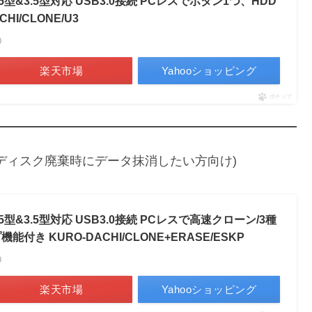
.5型&3.5型対応 USB3.0接続 PCレスでボタン1つ、HDD
I/CLONE/U3
べ）
楽天市場
Yahooショッピング
ポチップ
ディスク廃棄時にデータ抹消したい方向け)
.5型&3.5型対応 USB3.0接続 PCレスで高速クローン/3種
き KURO-DACHI/CLONE+ERASE/ESKP
べ）
楽天市場
Yahooショッピング