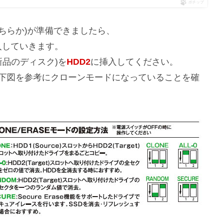
ポチップ
どちらか)が準備できましたら、
入していきます。
新品のディスク)を
HDD2
に挿入してください。
、下図を参考にクローンモードになっていることを確