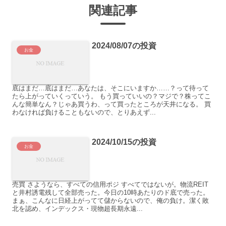
関連記事
2024/08/07の投資
お金
底はまだ…底はまだ…あなたは、そこにいますか……？って待って
たら上がっていくっていう。 もう買っていいの？マジで？株ってこ
んな簡単なん？じゃあ買うわ、って買ったところが天井になる。 買
わなければ負けることもないので、とりあえず...
2024/10/15の投資
お金
売買 さようなら、すべての信用ポジ すべてではないが。物流REIT
と井村誘電残して全部売った。今日の10時あたりのド底で売った。
まぁ、こんなに日経上がってて儲からないので、俺の負け。潔く敗
北を認め、インデックス・現物超長期永遠...