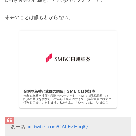
CPIも過去の推移も、どれもバックミラーで。
未来のことは誰もわからない。
金利や為替と株価の関係 | ＳＭＢＣ日興証券
金利や為替と株価の関係のページです。ＳＭＢＣ日興証券では、
投資の基礎を学びたい方から上級者の方まで、資産運用に役立つ
情報をご提供いたします。私たちは、「いっしょに、明日のこ
と。」をブランドスローガンに、チャレンジするすべての人々を
応援する三井住友フィナンシャルグループの証券会社です。
あーあ
pic.twitter.com/CAhEZEnqtQ