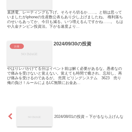
某誘電、レーティングも下げ。そろそろ切るか……。と朝は思って
いましたがiphoneの生産数公表もあり少し上げましたね。 権利落ち
のせいもあってか、今日も減る。いつ増えるんですかね……。 もは
や入金ナンピン投資法。下がる速度より...
2024/09/30の投資
お金
やはりレバかけてる分はイベント前は解く必要があるな。愚者なの
で痛みを受けないと覚えない。覚えても時間で癒され、忘却し、再
び痛みを受けるのであるが。 売買 ビリングシステム 3623 売り
俺の負け！ルールによるLC無限にお金あ...
2024/08/01の投資 – 下がるなら上げんな